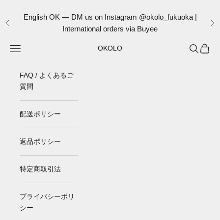
コンテンツへスキップ
English OK — DM us on Instagram @okolo_fukuoka |
前へ
次
International orders via Buyee
メニュー
検索
カート
OKOLO
FAQ / よくあるご
質問
配送ポリシー
返品ポリシー
特定商取引法
プライバシーポリ
シー