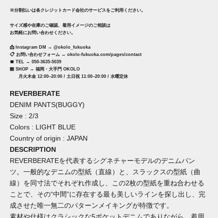
※分割払いは各クレジットカード会社のサービスをご利用ください。
サイズ感や在庫のご確認、着用イメージのご相談は
お気軽にお問い合わせください。
📩 Instagram DM →
@okolo_fukuoka
📋 お問い合わせフォーム →
okolo-fukuoka.com/pages/contact
☎︎ TEL → 050-3635-5039
🏪 SHOP →
福岡・大手門 OKOLO
月火木金 12:00–20:00 / 土日祝 11:00–20:00 / 水曜定休
REVERBERATE
DENIM PANTS(BUGGY)
Size : 2/3
Colors : LIGHT BLUE
Country of origin : JAPAN
DESCRIPTION
REVERBERATEを代表するシグネチャーモデルのデニムパン
ツ。一般的なデニムの型紙（直線）と、スラックスの型紙（曲
線）を同寸法でそれぞれ作成し、この2枚の型紙を重ね合わせる
ことで、その“中間”に存在する最も美しいラインを探し出し、完
成させた唯一無二のパターンメイキングが特徴です。
素材や仕様はクラシックな5ポケットデニムでありながら、着用