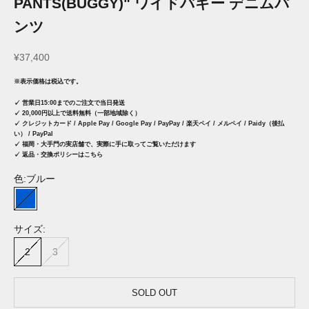
PANTS(BUGGY)" ワイドバギー デニムパ
ンツ
セール価格
¥37,400
※表示価格は税込です。
✓ 営業日15:00までのご注文で当日発送
✓ 20,000円以上で送料無料（一部地域除く）
✓ クレジットカード / Apple Pay / Google Pay / PayPay / 楽天ペイ / メルペイ / Paidy（後払
い） / PayPal
✓
福岡・大手門の実店舗で、実際に手に取ってご覧いただけます
✓ 返品・交換ポリシーはこちら
色:
ブルー
ブルー
サイズ:
2
3
SOLD OUT