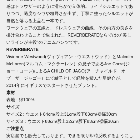
感はトラウザーのように滑らかで立体的。ワイドシルエットであ
りつつ、過度なシワや粗野さが出ず、丁寧に整ったシルエットが
自然と落ちる上品な一本です。
ワークウェアの直線と、ドレスウェアの曲線。その両方の良さを
掛け合わせることで生まれた、
REVERBERATE
ならではの
“
美し
いラインが主役
”
のデニムパンツです。
REVERBERATE
Vivienne Westwood(ヴィヴィアン・ウエストウッド）とMalcolm
McLaren(マルコム・マクラーレン）の息子であるJoe Corre(ジ
ョー・コーレ)によるA CHILD OF JAGO(ア チャイルド オ
ブ ザ ジャゴー）にて縫子として経験を積んだ星健介が、
2014年にイギリスでスタートさせたブランド。
素材
表地 : 綿100%
サイズ
サイズ2 : ウエスト84
cm/股上31cm/股下83cm/裾幅30cm
サイズ３ : ウエスト88cm/股上32cm/股下83cm/裾幅30cm
ご注意点
実店舗でも販売しております。できる限り即時反映するようにし