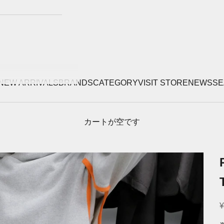
NEW ARRIVALS
BRANDS
CATEGORY
VISIT STORE
NEWS
SE
カートが空です
¥