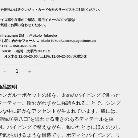
※分割払いは各クレジットカード会社のサービスをご利用ください。
サイズ感や在庫のご確認、着用イメージのご相談は
お気軽にお問い合わせください。
 Instagram DM →
@okolo_fukuoka
📋 お問い合わせフォーム →
okolo-fukuoka.com/pages/contact
︎ TEL → 050-3635-5039
 SHOP →
福岡・大手門 OKOLO
火木金 12:00–20:00 / 土日祝 11:00–20:00 / 水曜定休
数量を減らす
数量を増やす
商品説明
カンガルーポケットの縁を、太めのパイピングで囲った
フーディー。輪郭がわずかに強調されることで、シンプ
ルな中に静かなアクセントが生まれています。脇には、
着物の
“
身八口
”
を思わせる開きのあるディテールを採
用。パイピングで整えながら、動いたときにほんの少し
空気が抜けるような構造です。ボディとパイピング、リ