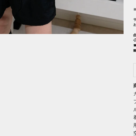

☎

月