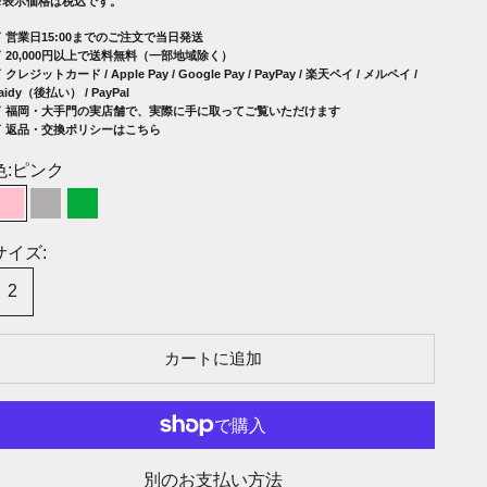
※表示価格は税込です。
✓ 営業日15:00までのご注文で当日発送
✓ 20,000円以上で送料無料（一部地域除く）
 クレジットカード / Apple Pay / Google Pay / PayPay / 楽天ペイ / メルペイ /
aidy（後払い） / PayPal
✓
福岡・大手門の実店舗で、実際に手に取ってご覧いただけます
✓ 返品・交換ポリシーはこちら
色:
ピンク
ピンク
グレー
グリーン
サイズ:
2
カートに追加
別のお支払い方法