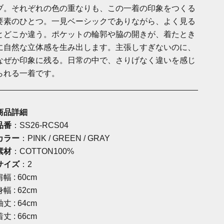
ブ。それぞれの色の重なりも、この一着の印象をつくる
要素のひとつ。一見ベーシックでありながら、よく見る
とどこか違う。ポケットの輪郭や脇の開きが、着たとき
に自然な立体感を生み出します。主張しすぎないのに、
なぜか印象に残る。日常の中で、さりげなく違いを感じ
られる一着です。
_____________________________________________
_
商品詳細
品番
：SS26-RCS04
カラー
：PINK / GREEN / GRAY
素材
：COTTON100%
サイズ
：2
肩幅 : 60cm
身幅 : 62cm
袖丈 : 64cm
着丈 : 66cm