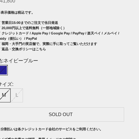
セール価格
41,800
※表示価格は税込です。
✓ 営業日15:00までのご注文で当日発送
✓ 20,000円以上で送料無料（一部地域除く）
 クレジットカード / Apple Pay / Google Pay / PayPay / 楽天ペイ / メルペイ /
aidy（後払い） / PayPal
✓
福岡・大手門の実店舗で、実際に手に取ってご覧いただけます
✓ 返品・交換ポリシーはこちら
色:
ネイビーブルー
ネイビーブルー
サイズ:
M
L
SOLD OUT
※分割払いは各クレジットカード会社のサービスをご利用ください。