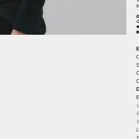

☎

月
S
C
C