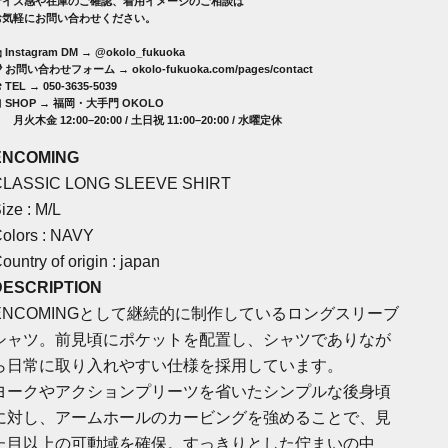
サイズ感や在庫のご確認、着用イメージのご相談は
お気軽にお問い合わせください。
 Instagram DM →
@okolo_fukuoka
📋 お問い合わせフォーム →
okolo-fukuoka.com/pages/contact
︎ TEL → 050-3635-5039
 SHOP →
福岡・大手門 OKOLO
火木金 12:00–20:00 / 土日祝 11:00–20:00 / 水曜定休
ENCOMING
CLASSIC LONG SLEEVE SHIRT
ize : M/L
olors : NAVY
ountry of origin : japan
DESCRIPTION
ENCOMINGとして継続的に制作しているロングスリーブ
シャツ。前見頃にポケットを配置し、シャツでありなが
ら日常に取り入れやすい仕様を採用しています。
ヨークやアクションプリーツを省いたシンプルな後身頃
に対し、アームホールのカービングを強めることで、見
た目以上の可動域を確保。すっきりとした佇まいの中