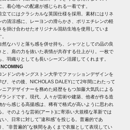
に、着心地への配慮が感じられる一着です。
前立てにはクラシカルな英国仕様を採用。素材にはリネ
ンの清涼感に、レーヨンの滑らかさ、ポリエチレンの軽
さを掛け合わせたオリジナル混紡生地を使用していま
す。
自然なハリと落ち感を併せ持ち、シャツとしての品の良
さと、肩の力を抜いた表情が共存する仕上がり。一枚で
も、羽織りとしても長いシーズン活躍してくれます。
ENCOMING
ロンドンのキングストン大学でファッションデザインを
学び、その後、NICHOLAS DALEYにて2年間にわたって
シニアデザイナーを務めた経歴をもつ加藤大気氏による
ブランドです。現代、人々が芸術や建築、他者が作る造
物から感じる高揚感は、稀有で格式が高いように思われ
る。そのような芸術(アート)に寄添い大規模な革新では
ない、日常に対して"違和感"を投じる。普遍的であ
り、"非普遍的"な狭間をあくまで衣服として表現してい