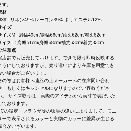
ます。
素材
本体 : リネン49% レーヨン39% ポリエステル12%
サイズ
サイズM : 肩幅49cm/身幅66cm/袖丈62cm/着丈82cm
サイズL : 肩幅51cm/身幅68cm/袖丈63cm/着丈83cm
ご注意点
実店舗でも販売しております。できる限り即時反映する
ようにしておりますが、売り違いにより在庫を用意でき
ない場合がございます。
その際はお客様へ連絡の上メーカーへの在庫問い合わ
せ、もしくはキャンセルになりますのでご容赦くださ
い。 サイズ取りは、実際のアイテムから実寸で表記いた
しております。
PCの設定、ブラウザ等の環境の違いによりまして、モニ
ターで表示されるカラーと実物のカラーに差異が生じる
場合がございます。