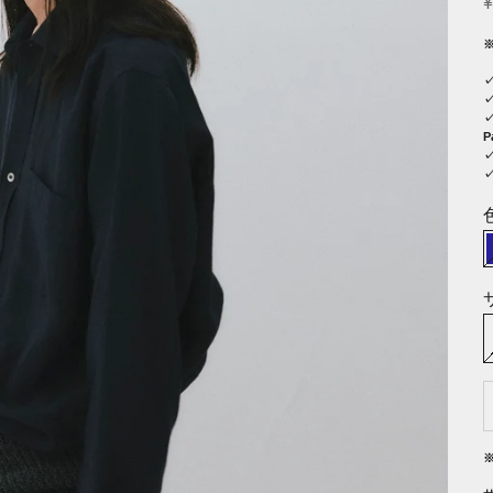
¥
✓
P