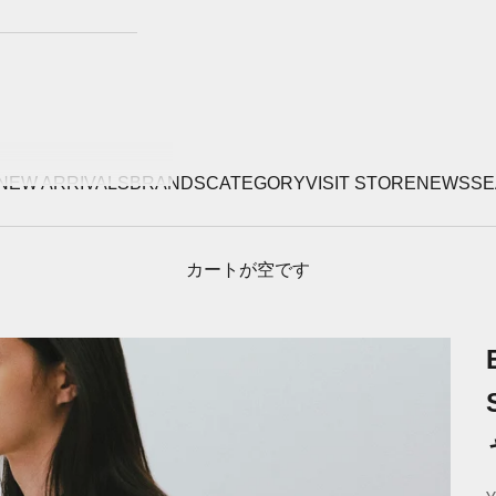
NEW ARRIVALS
BRANDS
CATEGORY
VISIT STORE
NEWS
SE
カートが空です