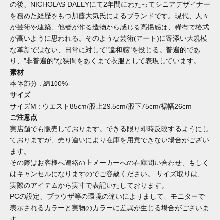
の後、NICHOLAS DALEYにて2年間にわたってシニアデザイナー
を務めた経歴をもつ加藤大気氏によるブランドです。現代、人々
が芸術や建築、他者が作る造物から感じる高揚感は、稀有で格式
が高いように思われる。そのような芸術(アート)に寄添い大規模
な革新ではない、日常に対して"違和感"を投じる。普遍的であ
り、"非普遍的"な狭間をあくまで衣服として表現しています。
素材
本体部分 : 綿100%
サイズ
サイズM : ウエスト85cm/股上29.5cm/股下75cm/裾幅26cm
ご注意点
実店舗でも販売しております。できる限り即時反映するようにし
ておりますが、売り違いにより在庫を用意できない場合がござい
ます。
その際はお客様へ連絡の上メーカーへの在庫問い合わせ、もしく
はキャンセルになりますのでご容赦ください。 サイズ取りは、
実際のアイテムから実寸で表記いたしております。
PCの設定、ブラウザ等の環境の違いによりまして、モニターで
表示されるカラーと実物のカラーに差異が生じる場合がございま
す。