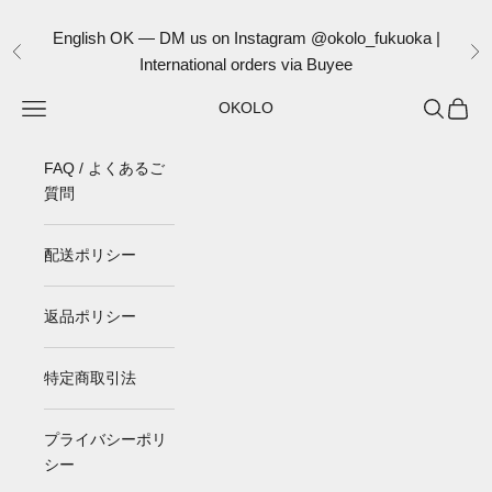
コンテンツへスキップ
English OK — DM us on Instagram @okolo_fukuoka |
前へ
次
International orders via Buyee
メニュー
検索
カート
OKOLO
FAQ / よくあるご
質問
配送ポリシー
返品ポリシー
特定商取引法
プライバシーポリ
シー