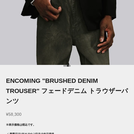
項目に移動する 1
項目に移動する 2
項目に移動する 3
項目に移動する 4
ENCOMING "BRUSHED DENIM
TROUSER" フェードデニム トラウザーパ
ンツ
セール価格
¥58,300
※表示価格は税込です。