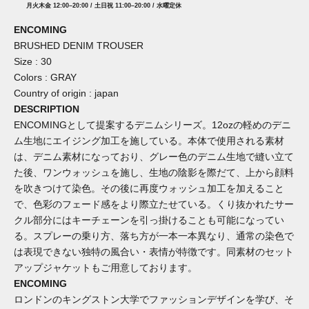
月火木金 12:00–20:00 / 土日祝 11:00–20:00 / 水曜定休
ENCOMING
BRUSHED DENIM TROUSER
Size : 30
Colors : GRAY
Country of origin : japan
DESCRIPTION
ENCOMINGとして提案するデニムシリーズ。12ozの軽めのデニ
ム生地にエイジング加工を施している。本体で使用される素材
は、デニム素材になっており、グレー色のデニム生地で縫い立て
た後、ワンウォッシュを施し、生地の陰影を際だて、上から顔料
を吹きつけて染色。その後に再度ウォッシュ加工を加えること
で、色彩のフェード感をより際立たせている。くり抜かれたサー
クル部分にはキーチェーンを引っ掛けることも可能になってい
る。スプレーの乗り方、落ち方が一本一本異なり、通常の染色で
は表現できない独特の風合い・表情が特徴です。同素材のセット
アップジャケットもご用意しております。
ENCOMING
ロンドンのキングストン大学でファッションデザインを学び、そ