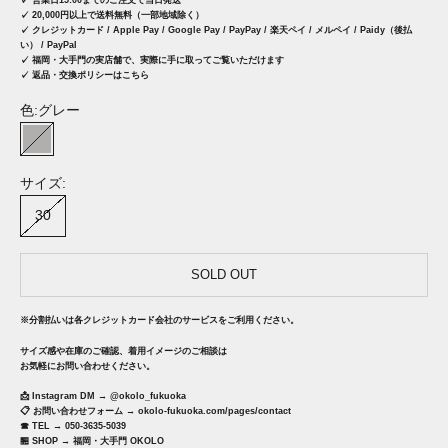
✓ 営業日15:00までのご注文で当日発送
✓ 20,000円以上で送料無料（一部地域除く）
✓ クレジットカード / Apple Pay / Google Pay / PayPay / 楽天ペイ / メルペイ / Paidy（後払
い） / PayPal
✓
福岡・大手門の実店舗で、実際に手に取ってご覧いただけます
✓ 返品・交換ポリシーはこちら
色:
グレー
グレー
サイズ:
30
SOLD OUT
※分割払いは各クレジットカード会社のサービスをご利用ください。
サイズ感や在庫のご確認、着用イメージのご相談は
お気軽にお問い合わせください。
📩 Instagram DM →
@okolo_fukuoka
📋 お問い合わせフォーム →
okolo-fukuoka.com/pages/contact
☎︎ TEL → 050-3635-5039
🏪 SHOP →
福岡・大手門 OKOLO