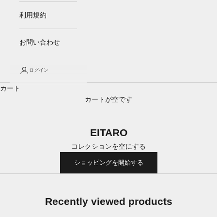
利用規約
EITARO
EITARO(エイタロー)
お問い合わせ
自身のルーツである医学への道。
論理的思考に基づいた服作りは自身の経験から培われている。
ログイン
過去へ回帰し、未来へ創造。
相反する時間軸を願いを込めて自由に落とし込んだ
カート
コンセプチュアルな服作りを信条とする。
カートが空です
DESIGNER : 上村英太郎
2023年 香蘭ファッションデザイン専門学校ファッションデザイ
EITARO
ン専攻科卒業。
コレクションを空にする
同年 在学中にエントリーしていた第97回装苑賞 並びに
ショッピングを開始する
Newenergy特別賞受賞。
受賞をきっかけに、自身のブランド設立。
2024
年
NEW ENERGY TOKYO
出展予定。
Recently viewed products