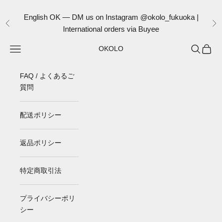
コンテンツへスキップ
English OK — DM us on Instagram @okolo_fukuoka |
前へ
次
International orders via Buyee
メニュー
検索
カート
OKOLO
FAQ / よくあるご
質問
配送ポリシー
返品ポリシー
特定商取引法
プライバシーポリ
シー